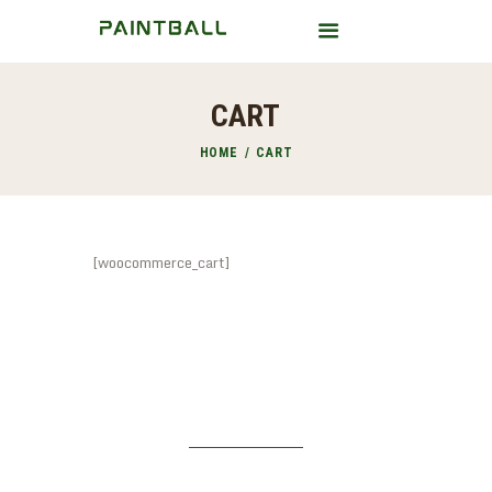
CART
HOME
HOME
CART
A PROPOS
BLOG
CONTACT
[woocommerce_cart]
ADRESS
CONTAC
E
T