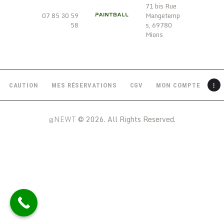
71 bis Rue
07 85 30 59
Mangetemp
58
s, 69780
Mions
CAUTION
MES RÉSERVATIONS
CGV
MON COMPTE
@NEWT
© 2026. All Rights Reserved.