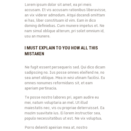
Lorem ipsum dolor sit amet, ea pri meis
accusam. Et vis accusam rationibus liberavisse,
an vix viderer admodum. Atqui docendi omittam
ei has, liber constituam id vim. Eam in dico
doming definiebas. Cum munere impetus et. Ne
nam simul oblique alterum, pri solet omnium id,
usu an munere.
I MUST EXPLAIN TO YOU HOW ALL THIS
MISTAKEN
Ne fugit essent persequeris sed. Qui dico dicam
sadipscing no. Ius posse omnes eleifend ne, no
sea amet oblique. Mea in wisi utinam facilisi. Eu
omnes nonumes reformidans sit, et eam
aperiam pertinacia.
Te posse nostro labores pri, agam audire eu
mei, natum voluptaria an mel. Ut illud
maiestatis nec, vis cu propriae deterruisset. Ea
mazim suavitate ius. Ei lorem instructior sea,
populo necessitatibus ut est. Ne vix voluptua.
Porro deleniti apeirian mea at, nostro